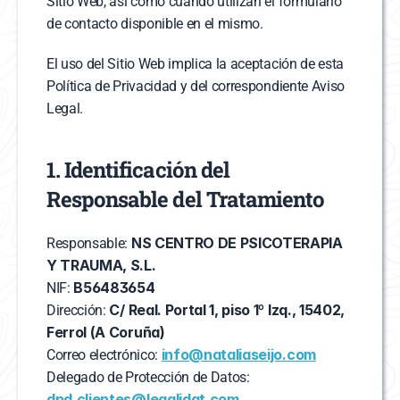
Sitio Web, así como cuando utilizan el formulario 
de contacto disponible en el mismo.
El uso del Sitio Web implica la aceptación de esta 
Política de Privacidad y del correspondiente Aviso 
Legal.
1. Identificación del 
Responsable del Tratamiento
NS CENTRO DE PSICOTERAPIA 
Responsable: 
Y TRAUMA, S.L.
B56483654
NIF: 
C/ Real. Portal 1, piso 1º Izq., 15402, 
Dirección: 
Ferrol (A Coruña)
info@nataliaseijo.com
Correo electrónico: 
Delegado de Protección de Datos: 
dpd.clientes@legalidat.com