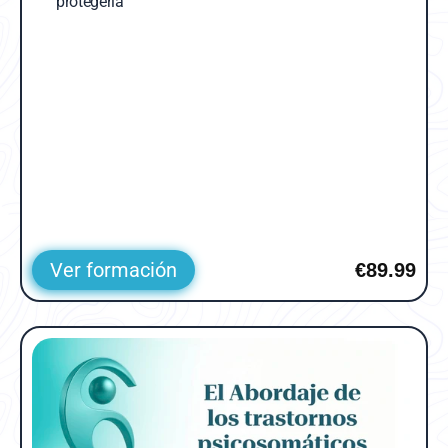
protegerla
Ver formación
€89.99