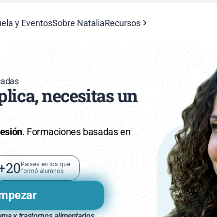
ela y Eventos
Sobre Natalia
Recursos
icadas
ica, necesitas un 
sesión
. Formaciones basadas en 
+20
Paises en los que 
formó alumnos
empezar
uma y trastornos alimentarios