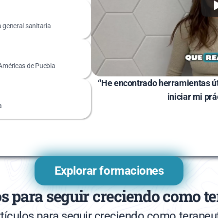
 general sanitaria
 Américas de Puebla
“He encontrado herramientas útil
iniciar mi prá
a
Explorar formaciones
os para seguir creciendo como te
tículos para seguir creciendo como terapeu