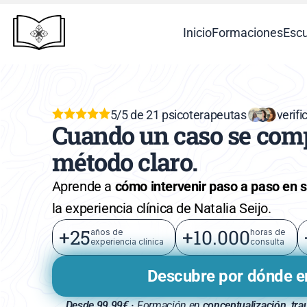
Inicio
Formaciones
Escu
5/5 de 21 psicoterapeutas
verif
Cuando un caso se compl
método claro.
Aprende a 
cómo intervenir paso a paso en 
la experiencia clínica de Natalia Seijo.
+25
+10.000
años de 
horas de 
experiencia clínica
consulta
Descubre por dónde 
Desde 99,99€ · 
Formación en 
conceptualización, tra