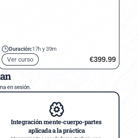
Duración:
17h y 39m
€399.99
Ver curso
nan
na en sesión.
Integración mente-cuerpo-partes 
aplicada a la práctica