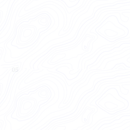
defensas en psicoterapia
Afina el criterio con casos reales
Ver formación
05
Mundo interno en los trastornos 
alimentarios
El mapa clínico completo