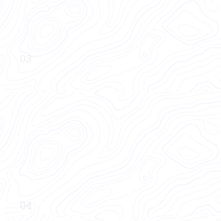
Ver formación
03
Trabajo con defensas en 
psicoterapia
Aprende a leer lo que el paciente no puede 
decir
Ver formación
04
Supervisión en el trabajo con 