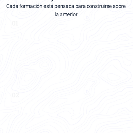
Cada formación está pensada para construirse sobre 
la anterior.
01
Conceptualización de casos clínicos
El punto de partida estructural Organiza 
la información clínica, formula el caso y 
diseña un plan de tratamiento antes de 
entrar en la especificidad de cada cuadro.
Ver formación
02
Trauma en los trastornos 
alimentarios
El marco que cambia la lectura del síntoma