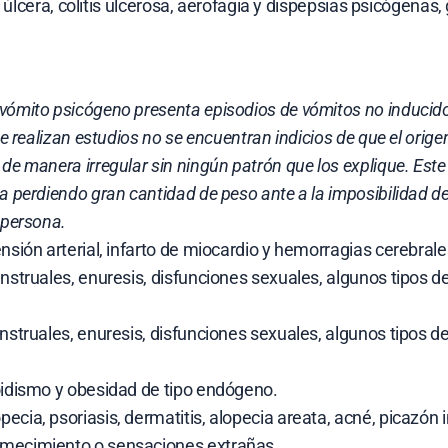
, úlcera, colitis ulcerosa, aerofagia y dispepsias psicógenas, g
ómito psicógeno presenta episodios de vómitos no inducidos
e realizan estudios no se encuentran indicios de que el orige
e manera irregular sin ningún patrón que los explique. Este t
a perdiendo gran cantidad de peso ante a la imposibilidad d
 persona.
nsión arterial, infarto de miocardio y hemorragias cerebral
struales, enuresis, disfunciones sexuales, algunos tipos de 
struales, enuresis, disfunciones sexuales, algunos tipos de 
oidismo y obesidad de tipo endógeno.
a, psoriasis, dermatitis, alopecia areata, acné, picazón inten
umecimiento o sensaciones extrañas…